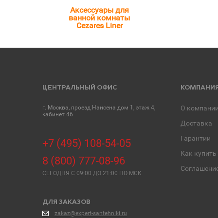
Аксессуары для
ванной комнаты
Cezares Liner
ЦЕНТРАЛЬНЫЙ ОФИС
КОМПАНИ
г. Москва, проезд Нансена дом 1, этаж 4,
О компани
кабинет 46
Доставка
Гарантии
+7 (495) 108-54-05
Как купить
8 (800) 777-08-96
Соглашени
СЕГОДНЯ C 09:00 ДО 21:00 ПО МСК
ДЛЯ ЗАКАЗОВ
zakaz@expert-santehniki.ru