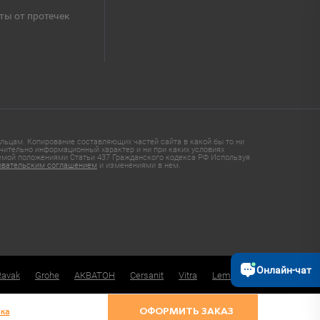
ты от протечек
ьцам. Копирование составляющих частей сайта в какой бы то ни
чительно информационный характер и ни при каких условиях
яемой положениями Статьи 437 Гражданского кодекса РФ Используя
овательским соглашением
и изменениями в нем.
Онлайн-чат
Ravak
Grohe
АКВАТОН
Cersanit
Vitra
Lemark
ка
ОФОРМИТЬ ЗАКАЗ