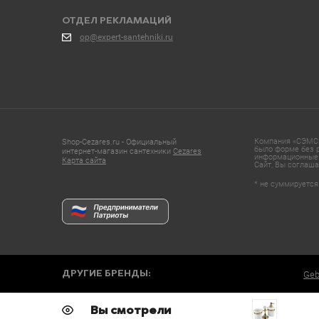
ОТДЕЛ РЕКЛАМАЦИЙ
op@expert-santehniki.ru
Компания «СЭМС»
Shop-Cezares.ru - Официальный
было форме без р
интернет-магазин сантехники
Cezares
информационные 
Карта сайта
Сайт, Вы соглаша
* не суммируется
ДРУГИЕ БРЕНДЫ:
Geb
Вы смотрели