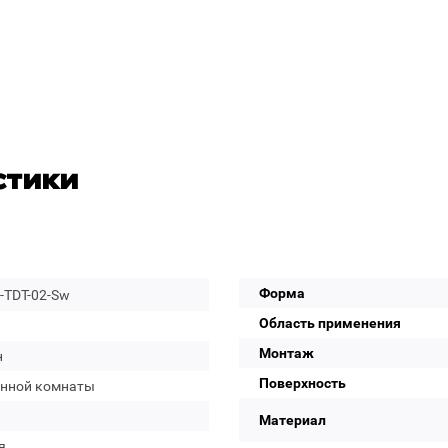
стики
Форма
-TDT-02-Sw
Область применения
Монтаж
н
Поверхность
анной комнаты
Материал
я