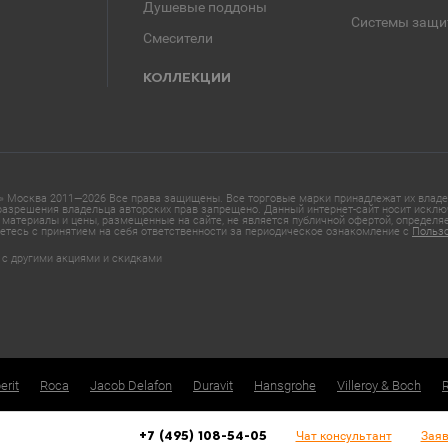
Душевые поддоны
Системы защи
Смесители
КОЛЛЕКЦИИ
 Москва 2011—2026 Все права защищены. Все торговые марки принадлежат их владел
азрешения владельца авторских прав запрещено. Данный интернет-сайт носит исклю
материалы и цены, размещенные на сайте, не является публичной офертой, определ
етесь с принятием на себя ответственности за периодическое ознакомление с
Польз
 с другими акциями и скидками
erit
Roca
Jacob Delafon
Duravit
Hansgrohe
Villeroy & Boch
Чат консультант
Заяв
+7 (495) 108-54-05