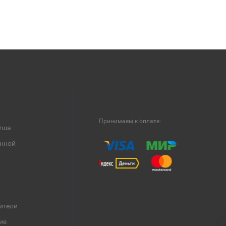
Принимаем к оплате:
уша
анной
ители
ие