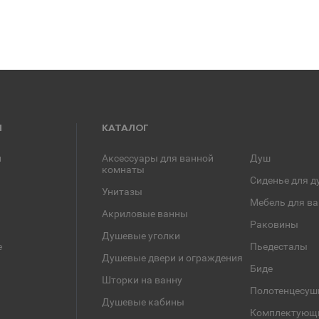
Я
КАТАЛОГ
и
Аксессуары для ванной
Душ
комнаты
Сиденье для д
Унитазы
Мебель для в
Акриловые ванны
Раковины
Душевые уголки
е
Пьедесталы
Душевые двери и ограждения
Биде
Шторки на ванну
Полотенцесуш
Душевые кабины
Комплектующ