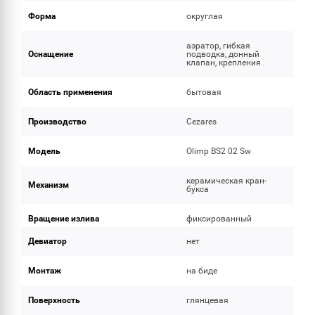
Форма
округлая
аэратор, гибкая
Оснащение
подводка, донный
клапан, крепления
Область применения
бытовая
Производство
Cezares
Модель
Olimp BS2 02 Sw
керамическая кран-
Механизм
букса
Вращение излива
фиксированный
Девиатор
нет
Монтаж
на биде
Поверхность
глянцевая