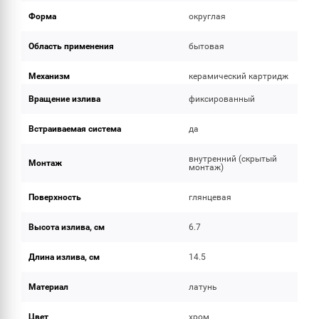
Форма
округлая
Область применения
бытовая
Механизм
керамический картридж
Вращение излива
фиксированный
Встраиваемая система
да
внутренний (скрытый
Монтаж
монтаж)
Поверхность
глянцевая
Высота излива, см
6.7
Длина излива, см
14.5
Материал
латунь
Цвет
хром