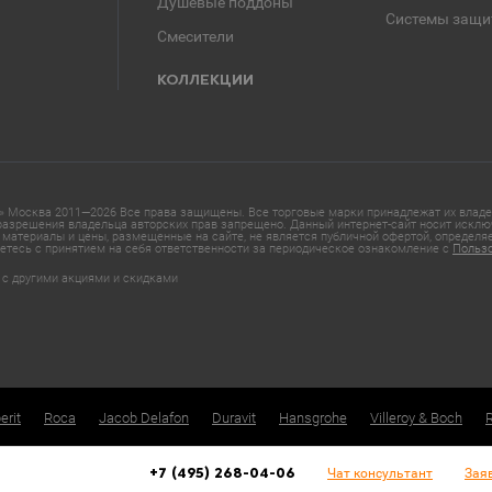
Душевые поддоны
Системы защи
Смесители
КОЛЛЕКЦИИ
 Москва 2011—2026 Все права защищены. Все торговые марки принадлежат их владел
азрешения владельца авторских прав запрещено. Данный интернет-сайт носит исклю
материалы и цены, размещенные на сайте, не является публичной офертой, определ
етесь с принятием на себя ответственности за периодическое ознакомление с
Польз
 с другими акциями и скидками
erit
Roca
Jacob Delafon
Duravit
Hansgrohe
Villeroy & Boch
Чат консультант
Зая
+7 (495) 268-04-06