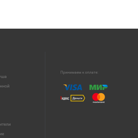
Принимаем к оплате:
уша
анной
ители
ие