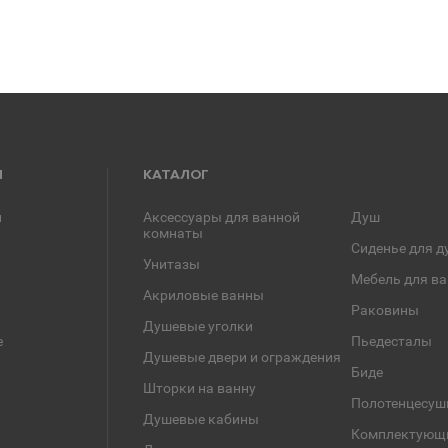
Я
КАТАЛОГ
и
Аксессуары для ванной
Душ
комнаты
Сиденье для д
Унитазы
Мебель для в
Акриловые ванны
Раковины
Душевые уголки
е
Пьедесталы
Душевые двери и ограждения
Биде
Шторки на ванну
Полотенцесуш
Душевые кабины
Комплектующ