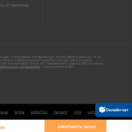
ты от протечек
ьцам. Копирование составляющих частей сайта в какой бы то ни
чительно информационный характер и ни при каких условиях
яемой положениями Статьи 437 Гражданского кодекса РФ Используя
овательским соглашением
и изменениями в нем.
Онлайн-чат
Ravak
Grohe
АКВАТОН
Cersanit
Vitra
Lemark
вка
ОФОРМИТЬ ЗАКАЗ