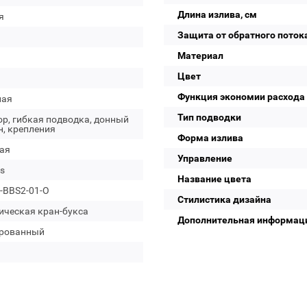
Длина излива, см
я
Защита от обратного поток
Материал
Цвет
Функция экономии расхода
лая
Тип подводки
р, гибкая подводка, донный
н, крепления
Форма излива
ая
Управление
s
Название цвета
-BBS2-01-O
Стилистика дизайна
ическая кран-букса
Дополнительная информац
рованный