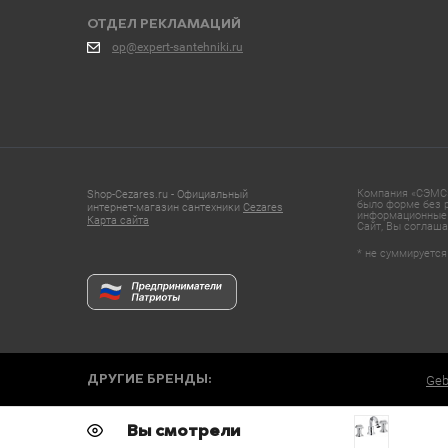
ОТДЕЛ РЕКЛАМАЦИЙ
op@expert-santehniki.ru
Компания «СЭМС»
Shop-Cezares.ru - Официальный
было форме без р
интернет-магазин сантехники
Cezares
информационные 
Карта сайта
Сайт, Вы соглаша
* не суммируется
ДРУГИЕ БРЕНДЫ:
Geb
Вы смотрели