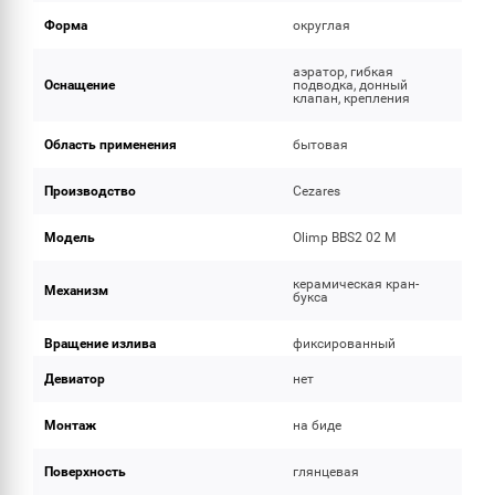
Форма
округлая
аэратор, гибкая
Оснащение
подводка, донный
клапан, крепления
Область применения
бытовая
Производство
Cezares
Модель
Olimp BBS2 02 M
керамическая кран-
Механизм
букса
Вращение излива
фиксированный
Девиатор
нет
Монтаж
на биде
Поверхность
глянцевая