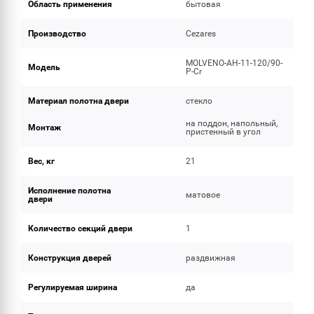
Область применения
бытовая
Производство
Cezares
MOLVENO-AH-11-120/90-
Модель
P-Cr
Материал полотна двери
стекло
на поддон, напольный,
Монтаж
пристенный в угол
Вес, кг
21
Исполнение полотна
матовое
двери
Количество секций двери
1
Конструкция дверей
раздвижная
Регулируемая ширина
да