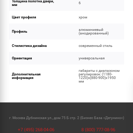
Толщина полотна двери,
6
мм
Цвет профиля
хром
алюминиевый
Профиль
(анодированный)
Стилистика дизайна
современный стиль
Ориентация
универсальная
габариты с диапазоном
Дополнительная
регулировок: (1180-
информация
1220)x(880-900)x1950
мм
г. Москва Дубнинская ул., дом 75 Б стр. 2 (Бизнес База «Дегунино»)
+7 (495) 268-04-06
8 (800) 777-08-96