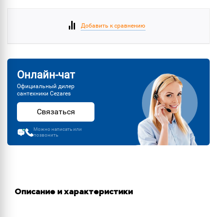
Добавить к сравнению
Онлайн-чат
Официальный дилер
сантехники Cezares
Связаться
Можно написать или
позвонить
Описание и характеристики