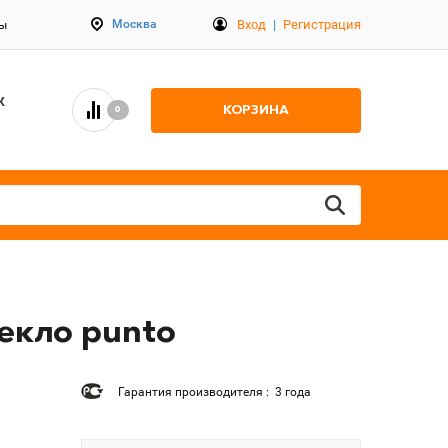
Вход
|
Регистрация
Москва
ты
К
КОРЗИНА
0
екло punto
Гарантия производителя : 3 года