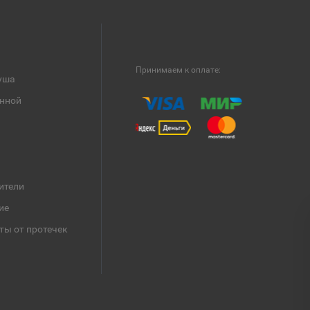
Принимаем к оплате:
уша
анной
ители
ие
ты от протечек