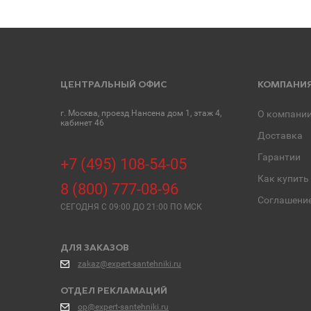
ЦЕНТРАЛЬНЫЙ ОФИС
КОМПАНИ
г. Москва, проезд Нансена дом 1, этаж 4,
О компани
кабинет 46
Доставка
Гарантии
+7 (495) 108-54-05
Как купить
8 (800) 777-08-96
Соглашени
СЕГОДНЯ C 09:00 ДО 21:00 ПО МСК
ДЛЯ ЗАКАЗОВ
zakaz@expert-santehniki.ru
ОТДЕЛ РЕКЛАМАЦИЙ
op@expert-santehniki.ru