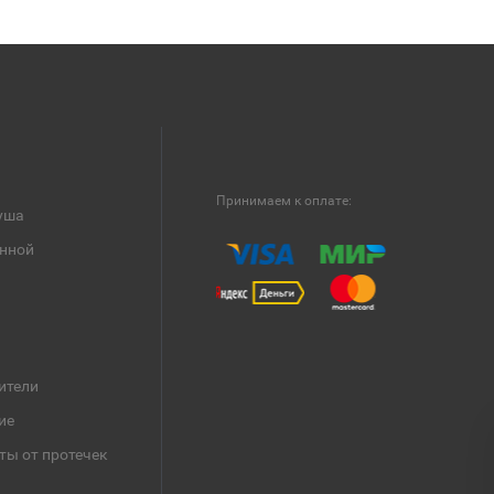
Принимаем к оплате:
уша
анной
ители
ие
ты от протечек