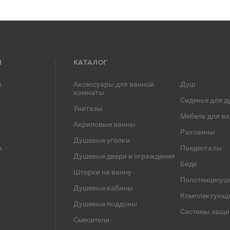
Я
КАТАЛОГ
и
Аксессуары для ванной
Душ
комнаты
Сиденье для д
Унитазы
Мебель для в
Акриловые ванны
Раковины
Душевые уголки
е
Пьедесталы
Душевые двери и ограждения
Биде
Шторки на ванну
Полотенцесуш
Душевые кабины
Комплектующ
Душевые поддоны
Системы защи
Смесители