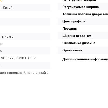
no
Регулируемая ширина
я, Китай
Толщина полотна двери, м
Цвет профиля
Профиль
Ширина входа, см
ть круга
Стилистика дизайна
ая
Ориентация
s
NO-R-22-80+30-C-Cr-IV
Дополнительная информац
о
дон, напольный, пристенный в