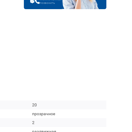
позвонить
20
прозрачное
2
раздвижная