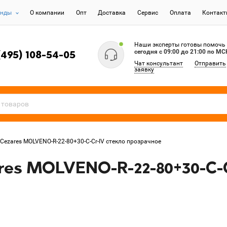
енды
О компании
Опт
Доставка
Сервис
Оплата
Контак
Наши эксперты готовы помочь
сегодня c 09:00 до 21:00 по МС
(495) 108-54-05
Чат консультант
Отправить
заявку
Cezares MOLVENO-R-22-80+30-C-Cr-IV стекло прозрачное
es MOLVENO-R-22-80+30-C-C