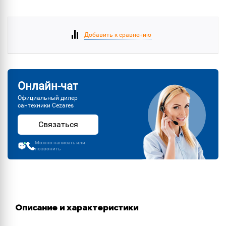
Добавить к сравнению
Онлайн-чат
Официальный дилер
сантехники Cezares
Связаться
Можно написать или
позвонить
Описание и характеристики