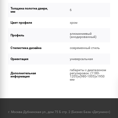
Толщина полотна двери,
6
мм
Цвет профиля
хром
алюминиевый
Профиль
(анодированный)
Стилистика дизайна
современный стиль
Ориентация
универсальная
габариты с диапазоном
Дополнительная
регулировок: (1180-
информация
1205)x(980-1005)х1950
мм
г. Москва Дубнинская ул., дом 75 Б стр. 2 (Бизнес База «Дегунино»)