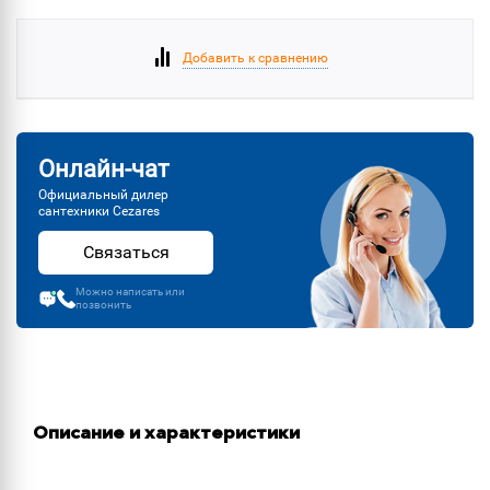
Добавить к сравнению
Онлайн-чат
Официальный дилер
сантехники Cezares
Связаться
Можно написать или
позвонить
Описание и характеристики