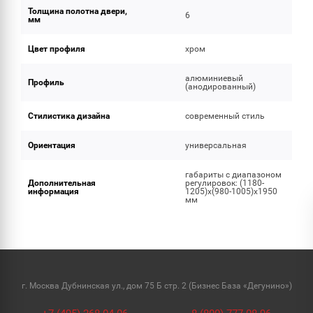
Толщина полотна двери,
6
мм
Цвет профиля
хром
алюминиевый
Профиль
(анодированный)
Стилистика дизайна
современный стиль
Ориентация
универсальная
габариты с диапазоном
Дополнительная
регулировок: (1180-
информация
1205)x(980-1005)х1950
мм
г. Москва Дубнинская ул., дом 75 Б стр. 2 (Бизнес База «Дегунино»)