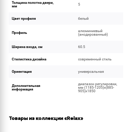
Толщина полотна двери,
5
мм
Цвет профиля
белый
алюминиевый
Профиль
(анодированный)
Ширина входа, см
60.5
Стилистика дизайна
современный стиль
Ориентация
универсальная
диапазон регулировки,
Дополнительная
мм (1185-1205)х(885-
информация
905)х1850
Товары из коллекции «Relax»