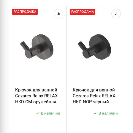
РАСПРОДАЖА
РАСПРОДАЖА
Р
Крючок для ванной
Крючок для ванной
Д
Cezares Relax RELAX-
Cezares Relax RELAX-
т
HKD-GM оружейная
HKD-NOP черный
C
сталь
матовый
P
В наличии
В наличии
б
з