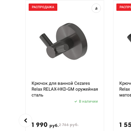
РАСПРОДАЖА
РАСПР
Крючок для ванной Cezares
Крючо
Relax RELAX-HKD-GM оружейная
Rela
сталь
мато
В наличии
1 990
1 5
2 766
руб.
руб.