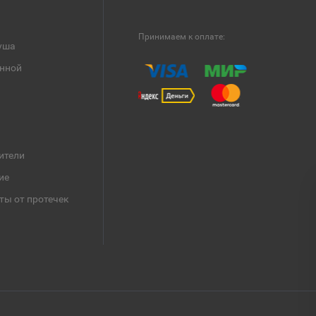
Принимаем к оплате:
уша
анной
ители
ие
ты от протечек