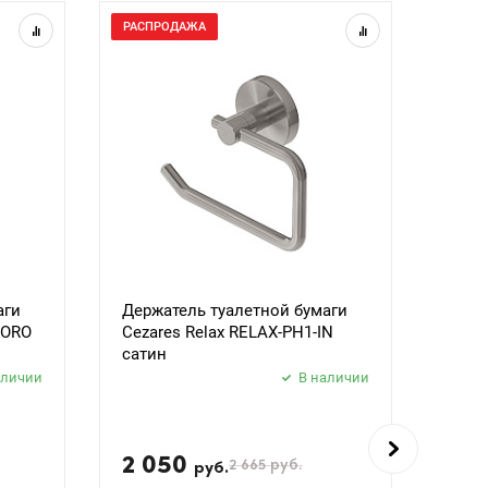
РАСПРОДАЖА
РАСП
аги
Держатель туалетной бумаги
Держ
BORO
Cezares Relax RELAX-PH1-IN
Ceza
сатин
черн
аличии
В наличии
2 050
2 
2 665
руб.
руб.