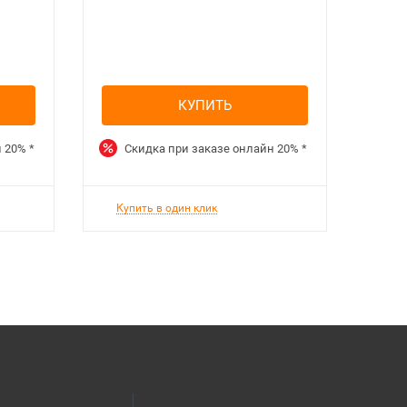
КУПИТЬ
н
20%
*
Скидка при заказе онлайн
20%
*
Ск
Купить в один клик
Куп