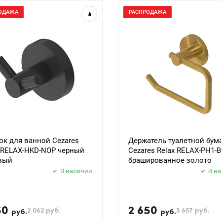
ОДАЖА
РАСПРОДАЖА
к для ванной Cezares
Держатель туалетной бум
x RELAX-HKD-NOP черный
Cezares Relax RELAX-PH1-
вый
брашированное золото
В наличии
В н
50
2 650
2 062
руб.
3 657
руб.
руб.
руб.