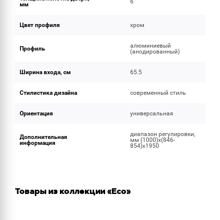
6
мм
Цвет профиля
хром
алюминиевый
Профиль
(анодированный)
Ширина входа, см
65.5
Стилистика дизайна
современный стиль
Ориентация
универсальная
диапазон регулировки,
Дополнительная
мм (1000)x(846-
информация
854)x1950
Товары из коллекции «Eco»