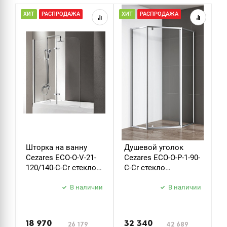
ХИТ
РАСПРОДАЖА
ХИТ
РАСПРОДАЖА
Н
Р
Шторка на ванну
Душевой уголок
Д
Cezares ECO-O-V-21-
Cezares ECO-O-P-1-90-
C
120/140-C-Cr стекло
C-Cr стекло
B
прозрачное
прозрачное
б
В наличии
В наличии
з
18 970
32 340
26 179
42 689