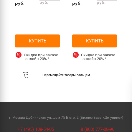
руб.
руб.
руб.
руб.
р
КУПИТЬ
КУПИТЬ
Скидка при заказе
Скидка при заказе
онлайн
20%
*
онлайн
20%
*
г. Москва Дубнинская ул., дом 75 Б стр. 2 (Бизнес База «Дегунино»)
+7 (495) 108-54-05
8 (800) 777-08-96