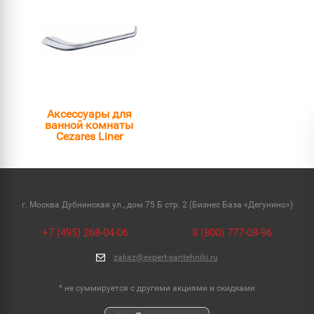
Аксессуары для
ванной комнаты
Cezares Liner
г. Москва Дубнинская ул., дом 75 Б стр. 2 (Бизнес База «Дегунино»)
+7 (495) 268-04-06
8 (800) 777-08-96
zakaz@expert-santehniki.ru
* не суммируется с другими акциями и скидками