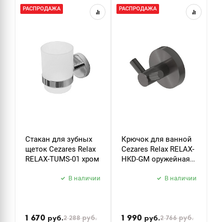
РАСПРОДАЖА
РАСПРОДАЖА
Р
Стакан для зубных
Крючок для ванной
К
щеток Cezares Relax
Cezares Relax RELAX-
C
RELAX-TUMS-01 хром
HKD-GM оружейная
H
сталь
В наличии
В наличии
1 670
1 990
2 288
руб.
2 766
руб.
руб.
руб.