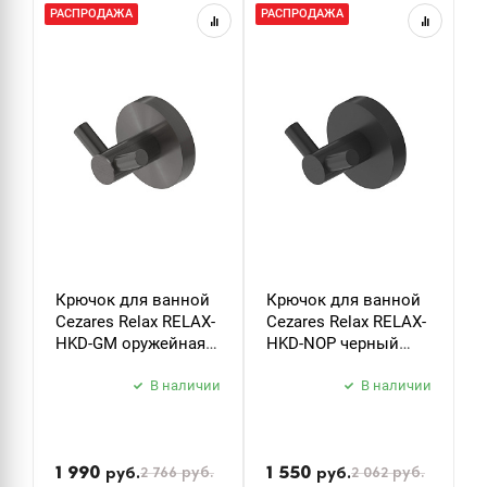
РАСПРОДАЖА
РАСПРОДАЖА
Р
Крючок для ванной
Крючок для ванной
Д
Cezares Relax RELAX-
Cezares Relax RELAX-
т
HKD-GM оружейная
HKD-NOP черный
C
сталь
матовый
P
В наличии
В наличии
б
з
1 990
1 550
2 766
руб.
2 062
руб.
руб.
руб.