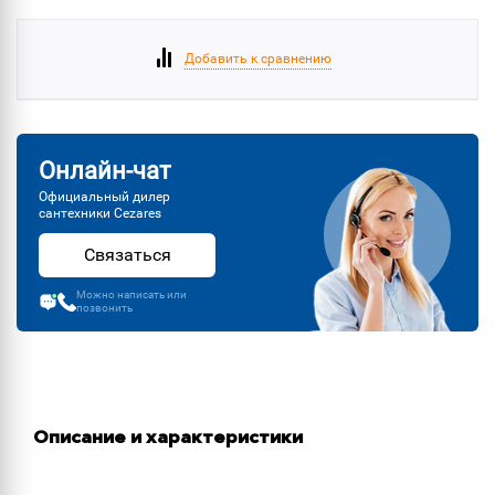
Добавить к сравнению
Онлайн-чат
Официальный дилер
сантехники Cezares
Связаться
Можно написать или
позвонить
Описание и характеристики