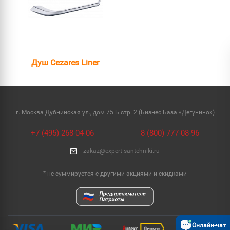
Душ Cezares Liner
г. Москва Дубнинская ул., дом 75 Б стр. 2 (Бизнес База «Дегунино»)
+7 (495) 268-04-06
8 (800) 777-08-96
zakaz@expert-santehniki.ru
* не суммируется с другими акциями и скидками
Онлайн-чат