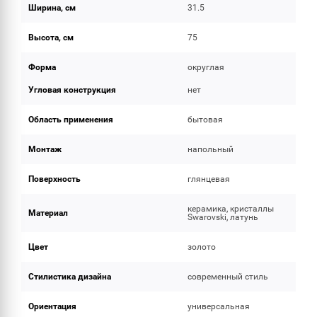
Ширина, см
31.5
Высота, см
75
Форма
округлая
Угловая конструкция
нет
Область применения
бытовая
Монтаж
напольный
Поверхность
глянцевая
керамика, кристаллы
Материал
Swarovski, латунь
Цвет
золото
Стилистика дизайна
современный стиль
Ориентация
универсальная