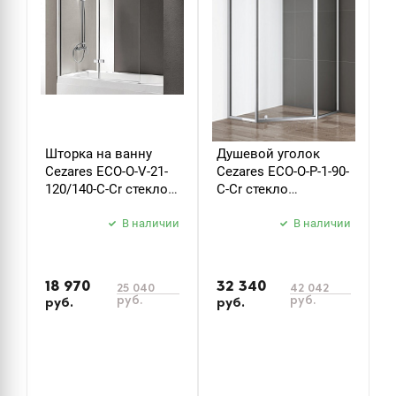
Шторка на ванну
Душевой уголок
Д
Cezares ECO-O-V-21-
Cezares ECO-O-P-1-90-
C
120/140-C-Cr стекло
C-Cr стекло
B
прозрачное
прозрачное
б
В наличии
В наличии
з
18 970
32 340
25 040
42 042
руб.
руб.
руб.
руб.
р