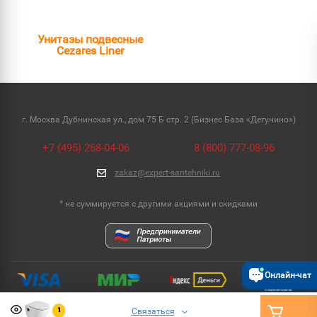
Унитазы подвесные
Cezares Liner
г. Москва Дубнинская ул., дом 75 Б стр. 2 (Бизнес База «Дегунино»)
+7 (495) 268-04-06
8 (800) 777-08-96
zakaz@expert-santehniki.ru
* не суммируется с другими акциями и скидками
Онлайн-чат
Связаться
1