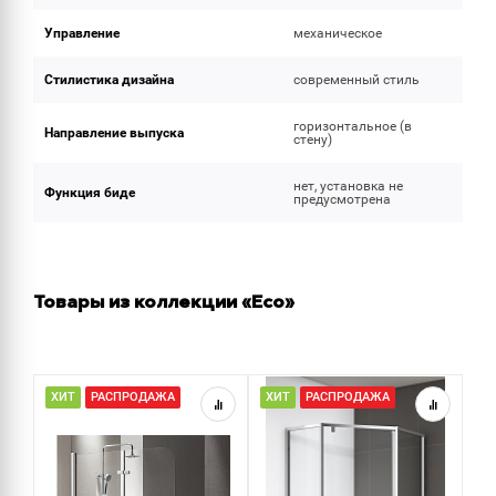
Управление
механическое
Стилистика дизайна
современный стиль
горизонтальное (в
Направление выпуска
стену)
нет, установка не
Функция биде
предусмотрена
Товары из коллекции «Eco»
ХИТ
РАСПРОДАЖА
ХИТ
РАСПРОДАЖА
Н
Р