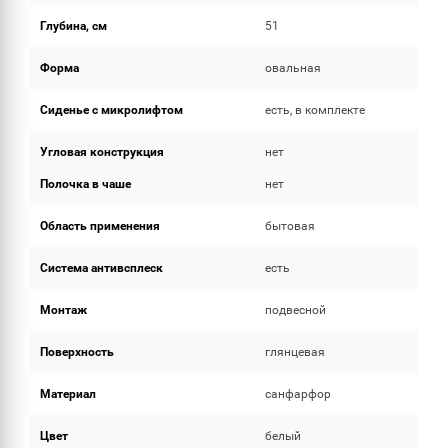
Глубина, см
51
Форма
овальная
Сиденье с микролифтом
есть, в комплекте
Угловая конструкция
нет
Полочка в чаше
нет
Область применения
бытовая
Система антивсплеск
есть
Монтаж
подвесной
Поверхность
глянцевая
Материал
санфарфор
Цвет
белый