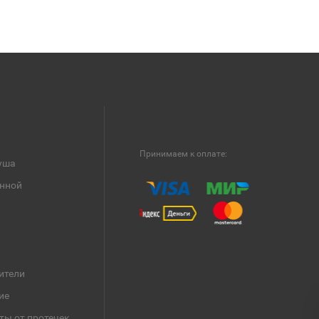
Принимаем к оплате:
уша
анной
ители
ие
ты от протечек