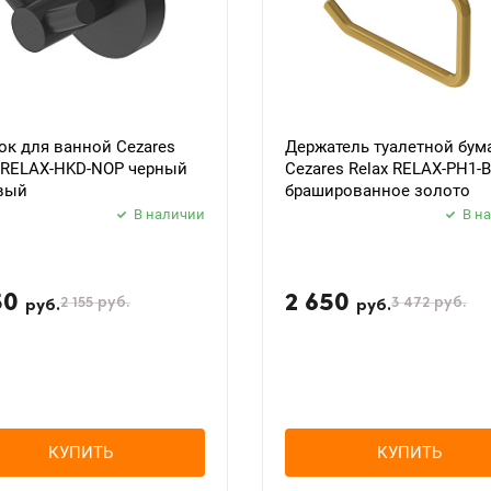
к для ванной Cezares
Держатель туалетной бум
x RELAX-HKD-NOP черный
Cezares Relax RELAX-PH1-
вый
брашированное золото
В наличии
В н
50
2 650
2 155
руб.
3 472
руб.
руб.
руб.
КУПИТЬ
КУПИТЬ