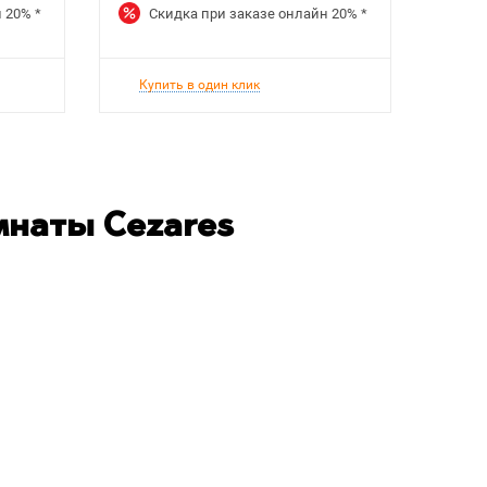
н
20%
*
Скидка при заказе онлайн
20%
*
Ск
Купить в один клик
Куп
мнаты Cezares