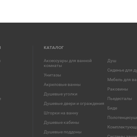
Я
КАТАЛОГ
и
Аксессуары для ванной
Душ
комнаты
Сиденье для д
Унитазы
Мебель для в
Акриловые ванны
Раковины
Душевые уголки
е
Пьедесталы
Душевые двери и ограждения
Биде
Шторки на ванну
Полотенцесуш
Душевые кабины
Комплектующ
Душевые поддоны
Системы защи