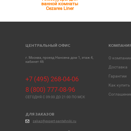
ванной комнаты
Cezares Liner
ЦЕНТРАЛЬНЫЙ ОФИС
КОМПАНИ
г. Москва, проезд Нансена дом 1, этаж 4,
О компани
кабинет 46
Доставка
Гарантии
+7 (495) 268-04-06
Как купить
8 (800) 777-08-96
Соглашени
СЕГОДНЯ C 09:00 ДО 21:00 ПО МСК
ДЛЯ ЗАКАЗОВ
zakaz@expert-santehniki.ru