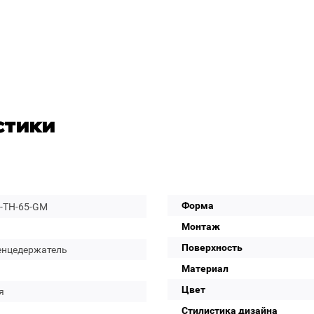
стики
Форма
-TH-65-GM
Монтаж
Поверхность
енцедержатель
Материал
Цвет
я
Стилистика дизайна