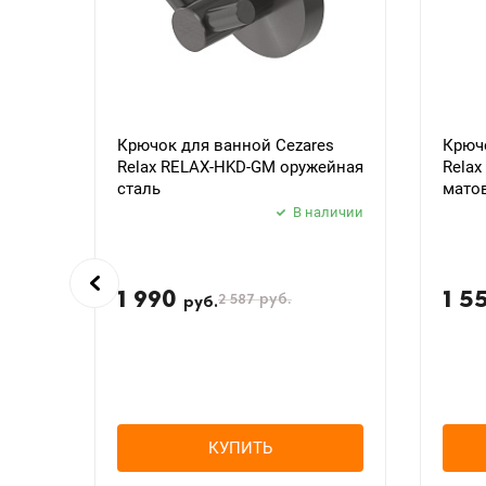
Крючок для ванной Cezares
Крючо
Relax RELAX-HKD-GM оружейная
Rela
сталь
мато
В наличии
1 990
1 5
2 587
руб.
руб.
КУПИТЬ