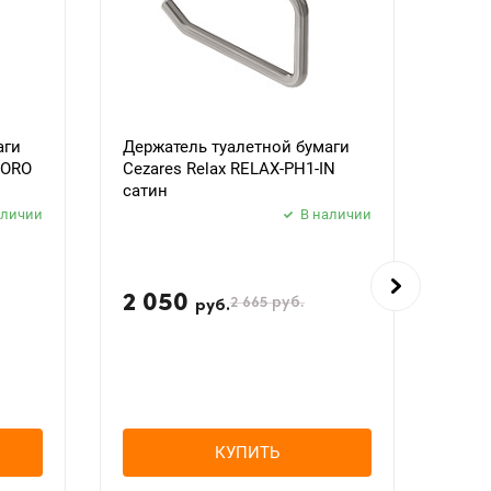
аги
Держатель туалетной бумаги
Держ
BORO
Cezares Relax RELAX-PH1-IN
Ceza
сатин
черн
аличии
В наличии
2 050
2 
2 665
руб.
руб.
КУПИТЬ