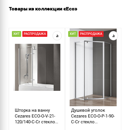
Товары из коллекции «Eco»
ХИТ
РАСПРОДАЖА
ХИТ
РАСПРОДАЖА
Н
Р
Шторка на ванну
Душевой уголок
Д
Cezares ECO-O-V-21-
Cezares ECO-O-P-1-90-
C
120/140-C-Cr стекло
C-Cr стекло
B
прозрачное
прозрачное
б