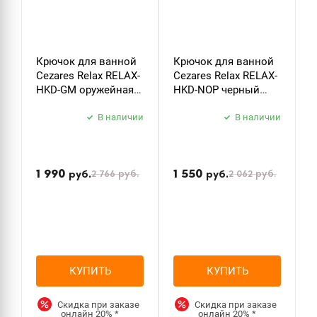
Крючок для ванной
Крючок для ванной
Д
Cezares Relax RELAX-
Cezares Relax RELAX-
т
HKD-GM оружейная
HKD-NOP черный
C
сталь
матовый
P
В наличии
В наличии
б
з
1 990
1 550
2 766
руб.
2 062
руб.
руб.
руб.
КУПИТЬ
КУПИТЬ
Скидка при заказе
Скидка при заказе
онлайн
20%
*
онлайн
20%
*