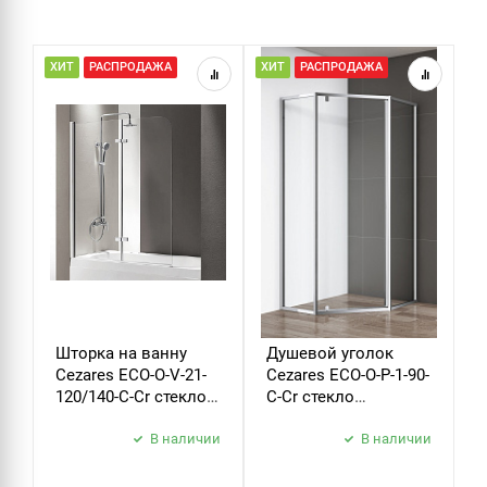
ХИТ
РАСПРОДАЖА
ХИТ
РАСПРОДАЖА
Н
Р
Шторка на ванну
Душевой уголок
Д
Cezares ECO-O-V-21-
Cezares ECO-O-P-1-90-
C
120/140-C-Cr стекло
C-Cr стекло
B
прозрачное
прозрачное
б
В наличии
В наличии
з