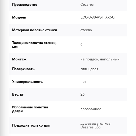
Производство
Cezares
Модель
ECO-O-80-AS-FIX-C-Cr
Материал полотна стенки
стекло
Толщина полотна стенки,
6
мм
Монтаж
на поддон, напольный
Поверхность
глянцевая
Универсальность
нет
Вес, кг
26
Исполнение полотна
прозрачное
двери
душевых уголков
Подходит только для
Cezares Eco