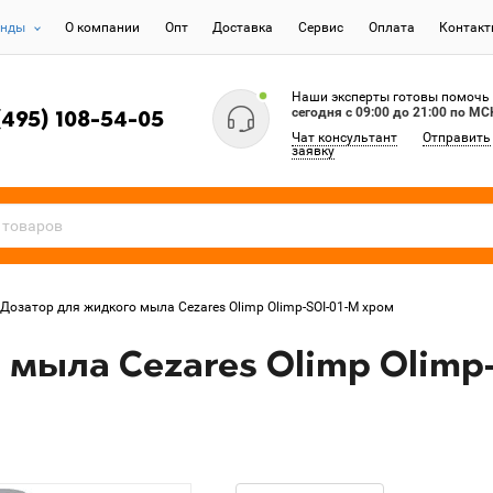
енды
О компании
Опт
Доставка
Сервис
Оплата
Контак
Наши эксперты готовы помочь
сегодня c 09:00 до 21:00 по МС
(495) 108-54-05
Чат консультант
Отправить
заявку
Дозатор для жидкого мыла Cezares Olimp Olimp-SOI-01-M хром
мыла Cezares Olimp Olimp