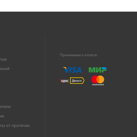
Принимаем к оплате:
уша
анной
ители
ие
ты от протечек