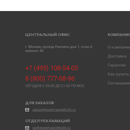
ЦЕНТРАЛЬНЫЙ ОФИС
КОМПАНИ
г. Москва, проезд Нансена дом 1, этаж 4,
О компани
кабинет 46
Доставка
Гарантии
+7 (495) 108-54-05
Как купить
8 (800) 777-08-96
Соглашени
СЕГОДНЯ C 09:00 ДО 21:00 ПО МСК
ДЛЯ ЗАКАЗОВ
zakaz@expert-santehniki.ru
ОТДЕЛ РЕКЛАМАЦИЙ
op@expert-santehniki.ru