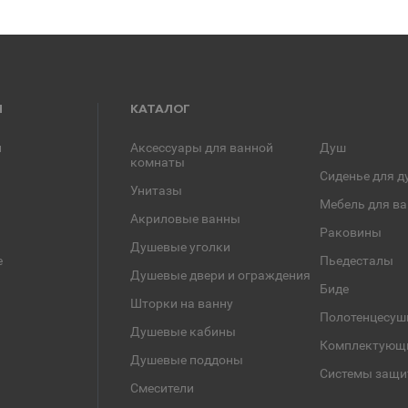
Я
КАТАЛОГ
и
Аксессуары для ванной
Душ
комнаты
Сиденье для д
Унитазы
Мебель для в
Акриловые ванны
Раковины
Душевые уголки
е
Пьедесталы
Душевые двери и ограждения
Биде
Шторки на ванну
Полотенцесуш
Душевые кабины
Комплектующ
Душевые поддоны
Системы защи
Смесители