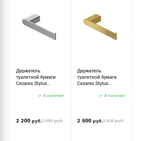
Держатель
Держатель
К
туалетной бумаги
туалетной бумаги
C
Cezares Stylus
Cezares Stylus
S
STYLUS-PH-01 хром
STYLUS-PH-BORO
б
В наличии
брашированное
В наличии
з
золото
2 200
2 500
3 080
руб.
3 425
руб.
руб.
руб.