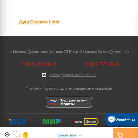
Душ Cezares Liner
г. Москва Дубнинская ул., дом 75 Б стр. 2 (Бизнес База «Дегунино»)
+7 (495) 268-04-06
8 (800) 777-08-96
zakaz@expert-santehniki.ru
* не суммируется с другими акциями и скидками
Онлайн-чат
Связаться
1