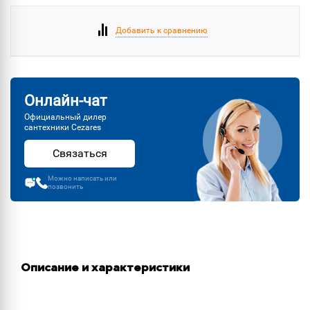
Добавить к сравнению
Онлайн-чат
Официальный дилер
сантехники Cezares
Связаться
Можно написать или
позвонить
Описание и характеристики