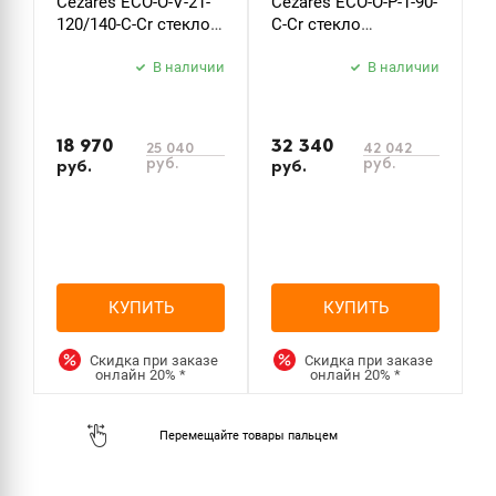
Cezares ECO-O-V-21-
Cezares ECO-O-P-1-90-
C
120/140-C-Cr стекло
C-Cr стекло
B
прозрачное
прозрачное
б
В наличии
В наличии
з
18 970
32 340
25 040
42 042
руб.
руб.
руб.
руб.
р
КУПИТЬ
КУПИТЬ
Скидка при заказе
Скидка при заказе
онлайн
20%
*
онлайн
20%
*