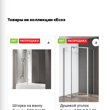
Товары из коллекции «Eco»
ХИТ
РАСПРОДАЖА
ХИТ
РАСПРОДАЖА
Н
Р
Шторка на ванну
Душевой уголок
Д