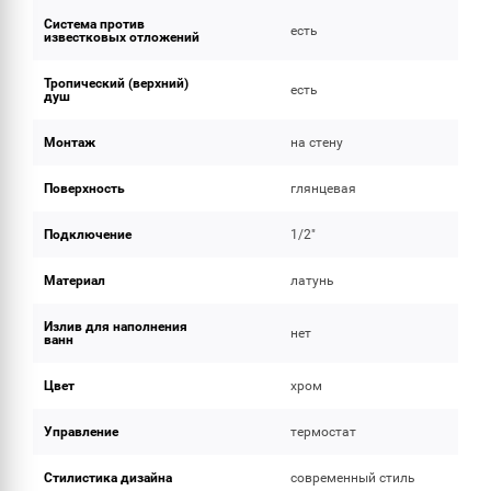
Система против
есть
известковых отложений
Тропический (верхний)
есть
душ
Монтаж
на стену
Поверхность
глянцевая
Подключение
1/2"
Материал
латунь
Излив для наполнения
нет
ванн
Цвет
хром
Управление
термостат
Стилистика дизайна
современный стиль