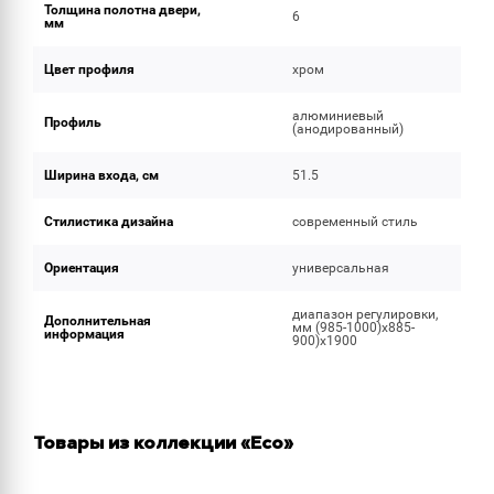
Толщина полотна двери,
6
мм
Цвет профиля
хром
алюминиевый
Профиль
(анодированный)
Ширина входа, см
51.5
Стилистика дизайна
современный стиль
Ориентация
универсальная
диапазон регулировки,
Дополнительная
мм (985-1000)x885-
информация
900)х1900
Товары из коллекции «Eco»