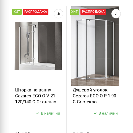
ХИТ
РАСПРОДАЖА
ХИТ
РАСПРОДАЖА
Н
Р
Шторка на ванну
Душевой уголок
Д
Cezares ECO-O-V-21-
Cezares ECO-O-P-1-90-
C
120/140-C-Cr стекло
C-Cr стекло
B
прозрачное
прозрачное
б
В наличии
В наличии
з