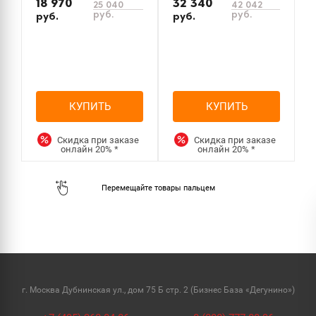
18 970
32 340
25 040
42 042
руб.
руб.
руб.
руб.
р
КУПИТЬ
КУПИТЬ
Скидка при заказе
Скидка при заказе
онлайн
20%
*
онлайн
20%
*
г. Москва Дубнинская ул., дом 75 Б стр. 2 (Бизнес База «Дегунино»)