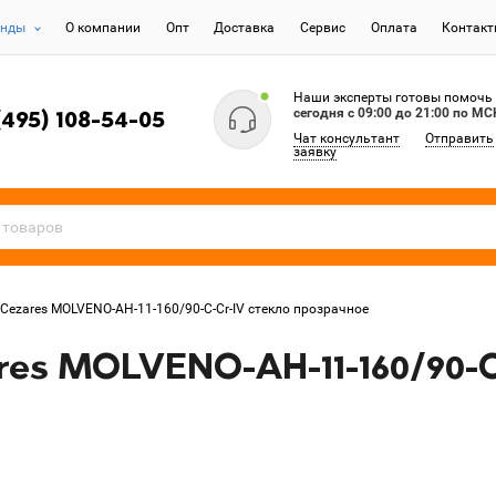
енды
О компании
Опт
Доставка
Сервис
Оплата
Контак
Наши эксперты готовы помочь
сегодня c 09:00 до 21:00 по МС
(495) 108-54-05
Чат консультант
Отправить
заявку
Cezares MOLVENO-AH-11-160/90-C-Cr-IV стекло прозрачное
es MOLVENO-AH-11-160/90-C