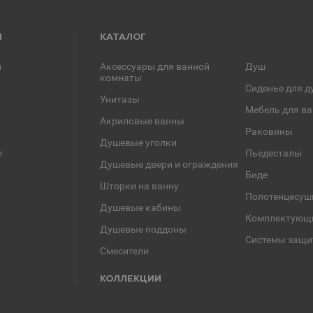
Я
КАТАЛОГ
и
Аксессуары для ванной
Душ
комнаты
Сиденье для д
Унитазы
Мебель для в
Акриловые ванны
Раковины
Душевые уголки
е
Пьедесталы
Душевые двери и ограждения
Биде
Шторки на ванну
Полотенцесуш
Душевые кабины
Комплектующ
Душевые поддоны
Системы защи
Смесители
КОЛЛЕКЦИИ