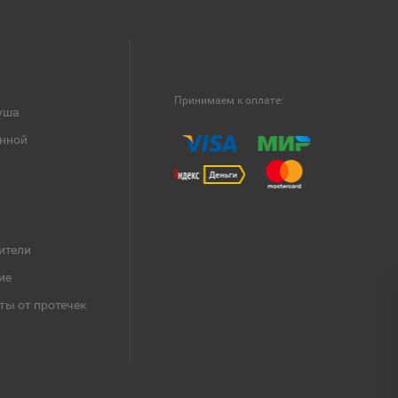
Принимаем к оплате:
уша
анной
ители
ие
ты от протечек