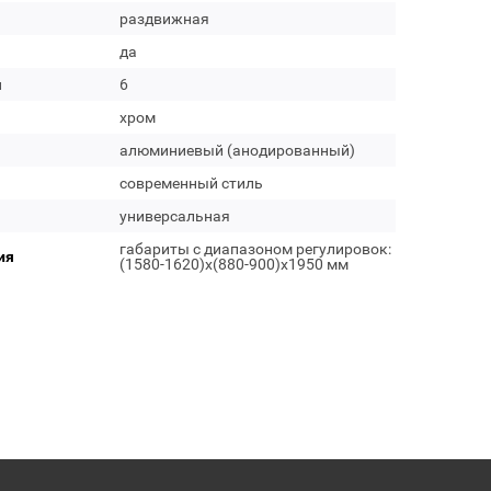
раздвижная
да
м
6
хром
алюминиевый (анодированный)
современный стиль
универсальная
габариты с диапазоном регулировок:
ия
(1580-1620)x(880-900)x1950 мм