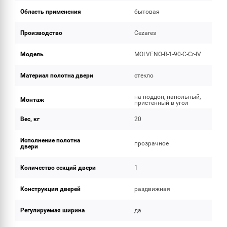
Область применения
бытовая
Производство
Cezares
Модель
MOLVENO-R-1-90-C-Cr-IV
Материал полотна двери
стекло
на поддон, напольный,
Монтаж
пристенный в угол
Вес, кг
20
Исполнение полотна
прозрачное
двери
Количество секций двери
1
Конструкция дверей
раздвижная
Регулируемая ширина
да