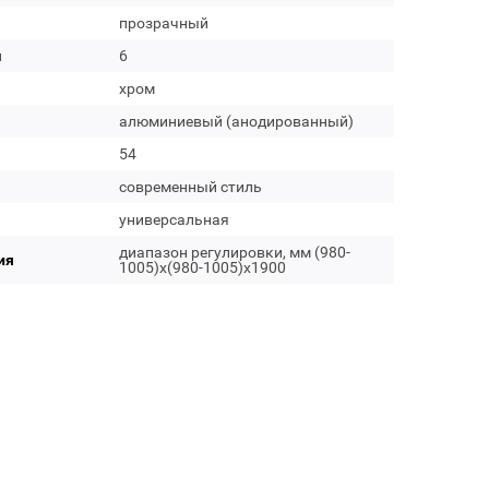
прозрачный
м
6
хром
алюминиевый (анодированный)
54
современный стиль
универсальная
диапазон регулировки, мм (980-
ия
1005)x(980-1005)x1900