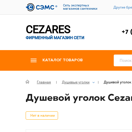
Cеть экспертных
Другие бр
магазинов сантехники
CEZARES
+7 
ФИРМЕННЫЙ МАГАЗИН СЕТИ
КАТАЛОГ ТОВАРОВ
Главная
Душевые уголки
Душевой уголок C
Душевой уголок Cezar
Нет в наличии