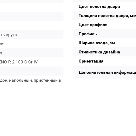
Цвет полотна двери
Толщина полотна двери, м
Цвет профиля
Профиль
ть круга
Ширина входа, см
ая
Стилистика дизайна
s
Ориентация
NO-R-2-100-C-Cr-IV
о
Дополнительная информац
дон, напольный, пристенный в