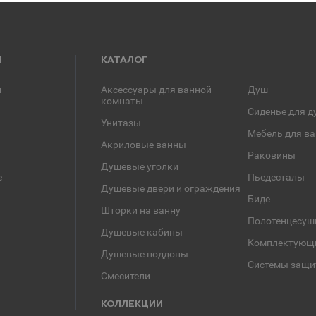
Я
КАТАЛОГ
и
Аксессуары для ванной
Душ
комнаты
Сиденье для д
Унитазы
Мебель для в
Акриловые ванны
Раковины
Душевые уголки
е
Пьедесталы
Душевые двери и ограждения
Биде
Шторки на ванну
Полотенцесуш
Душевые кабины
Комплектующ
Душевые поддоны
Системы защи
Смесители
КОЛЛЕКЦИИ