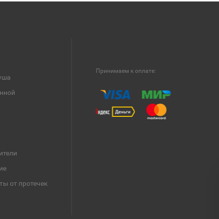
Принимаем к оплате:
уша
анной
ители
ие
ты от протечек