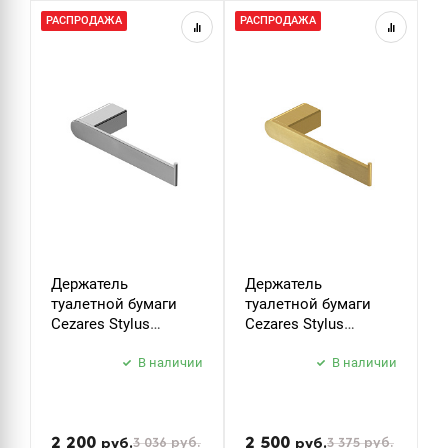
РАСПРОДАЖА
РАСПРОДАЖА
Р
Держатель
Держатель
К
туалетной бумаги
туалетной бумаги
C
Cezares Stylus
Cezares Stylus
S
STYLUS-PH-01 хром
STYLUS-PH-BORO
б
В наличии
брашированное
В наличии
з
золото
2 200
2 500
3 036
руб.
3 375
руб.
руб.
руб.