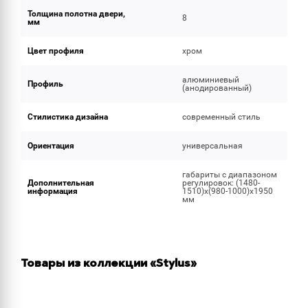
Толщина полотна двери,
8
мм
Цвет профиля
хром
алюминиевый
Профиль
(анодированный)
Стилистика дизайна
современный стиль
Ориентация
универсальная
габариты с диапазоном
Дополнительная
регулировок: (1480-
информация
1510)х(980-1000)х1950
мм
Товары из коллекции «Stylus»