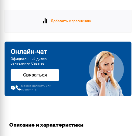
Добавить к сравнению
Онлайн-чат
Официальный дилер
сантехники Cezares
Связаться
Можно написать или
позвонить
Описание и характеристики