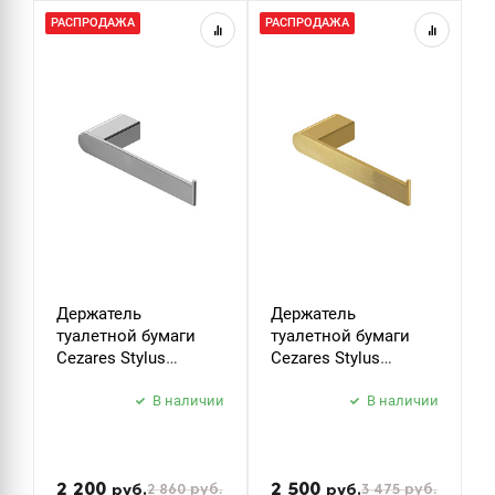
РАСПРОДАЖА
РАСПРОДАЖА
Р
Держатель
Держатель
К
туалетной бумаги
туалетной бумаги
C
Cezares Stylus
Cezares Stylus
S
STYLUS-PH-01 хром
STYLUS-PH-BORO
б
В наличии
брашированное
В наличии
з
золото
2 200
2 500
2 860
руб.
3 475
руб.
руб.
руб.