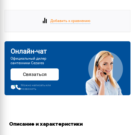
Добавить к сравнению
Онлайн-чат
Официальный дилер
сантехники Cezares
Связаться
Можно написать или
позвонить
Описание и характеристики