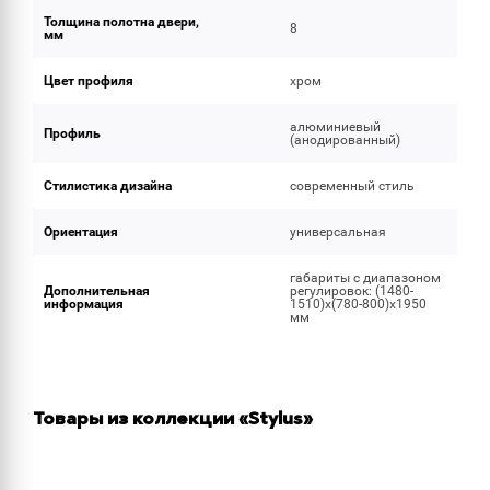
Толщина полотна двери,
8
мм
Цвет профиля
хром
алюминиевый
Профиль
(анодированный)
Стилистика дизайна
современный стиль
Ориентация
универсальная
габариты с диапазоном
Дополнительная
регулировок: (1480-
информация
1510)х(780-800)х1950
мм
Товары из коллекции «Stylus»