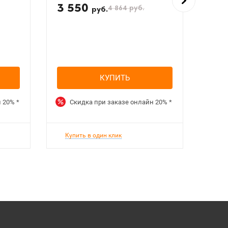
3 550
4 
4 864
руб.
руб.
КУПИТЬ
н
20%
*
Скидка при заказе онлайн
20%
*
Ск
Купить в один клик
Куп