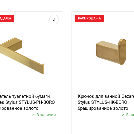
ОДАЖА
РАСПРОДАЖА
тель туалетной бумаги
Крючок для ванной Cezar
es Stylus STYLUS-PH-BORO
Stylus STYLUS-HK-BORO
ированное золото
брашированное золото
В наличии
В н