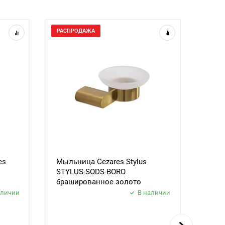
РАСПРОДАЖА
РАСП
es
Мыльница Cezares Stylus
Поло
STYLUS-SODS-BORO
Styl
брашированное золото
браш
аличии
В наличии