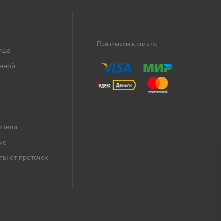
Принимаем к оплате:
уша
анной
ители
ие
ты от протечек