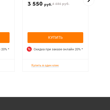
3 550
4 
4 686
руб.
руб.
КУПИТЬ
н
20%
*
Скидка при заказе онлайн
20%
*
Ск
Купить в один клик
Куп