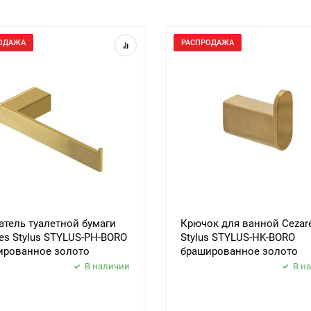
ОДАЖА
РАСПРОДАЖА
тель туалетной бумаги
Крючок для ванной Cezar
es Stylus STYLUS-PH-BORO
Stylus STYLUS-HK-BORO
ированное золото
брашированное золото
В наличии
В н