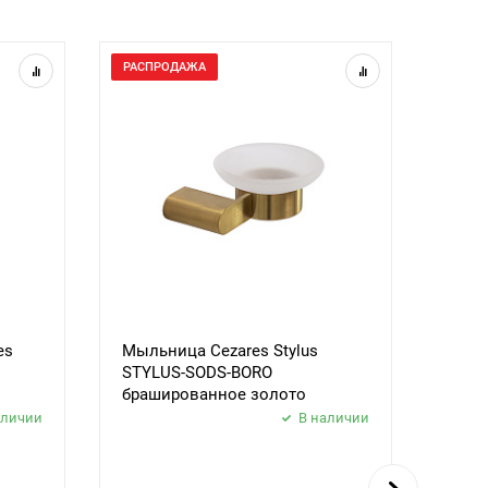
РАСПРОДАЖА
РАСП
es
Мыльница Cezares Stylus
Поло
STYLUS-SODS-BORO
Styl
брашированное золото
браш
аличии
В наличии