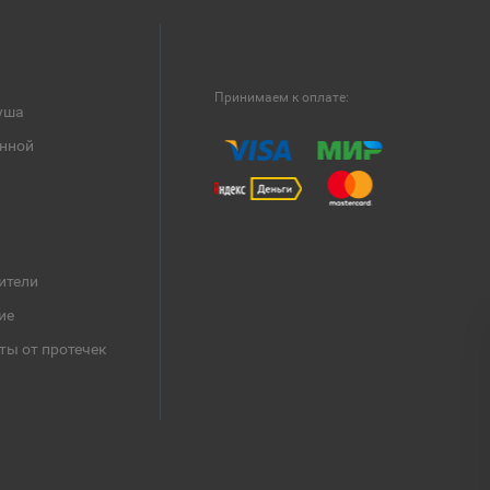
Принимаем к оплате:
уша
анной
ители
ие
ты от протечек