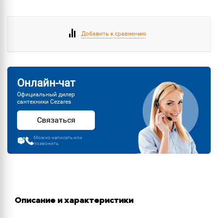
Добавить к сравнению
Онлайн-чат
Официальный дилер
сантехники Cezares
Связаться
Можно написать или
позвонить
Описание и характеристики