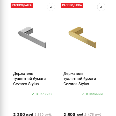
РАСПРОДАЖА
РАСПРОДАЖА
Р
Держатель
Держатель
К
туалетной бумаги
туалетной бумаги
C
Cezares Stylus
Cezares Stylus
S
STYLUS-PH-01 хром
STYLUS-PH-BORO
б
В наличии
брашированное
В наличии
з
золото
2 200
2 500
2 860
руб.
3 475
руб.
руб.
руб.