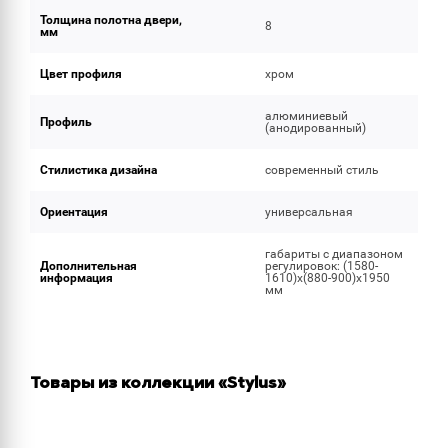
Толщина полотна двери,
8
мм
Цвет профиля
хром
алюминиевый
Профиль
(анодированный)
Стилистика дизайна
современный стиль
Ориентация
универсальная
габариты с диапазоном
Дополнительная
регулировок: (1580-
информация
1610)х(880-900)х1950
мм
Товары из коллекции «Stylus»