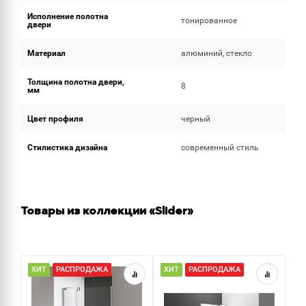
Исполнение полотна
тонированное
двери
Материал
алюминий, стекло
Толщина полотна двери,
8
мм
Цвет профиля
черный
Стилистика дизайна
современный стиль
Товары из коллекции «Slider»
ХИТ
РАСПРОДАЖА
ХИТ
РАСПРОДАЖА
Р