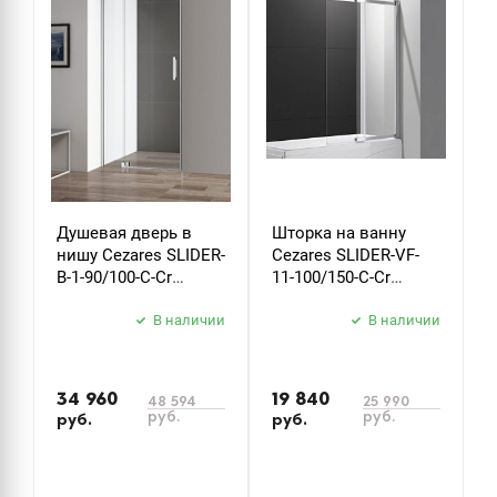
Душевая дверь в
Шторка на ванну
Д
нишу Cezares SLIDER-
Cezares SLIDER-VF-
м
B-1-90/100-C-Cr
11-100/150-C-Cr
S
стекло прозрачное
стекло прозрачное
х
В наличии
В наличии
34 960
19 840
5
48 594
25 990
руб.
руб.
руб.
руб.
р