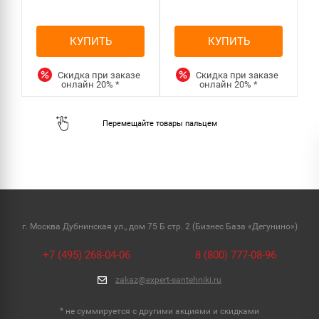
КУПИТЬ
КУПИТЬ
Скидка при заказе
Скидка при заказе
онлайн
20%
*
онлайн
20%
*
г. Москва Дубнинская ул., дом 75 Б стр. 2 (Бизнес База «Дегунино»)
+7 (495) 268-04-06
8 (800) 777-08-96
zakaz@expert-santehniki.ru
* не суммируется с другими акциями и скидками