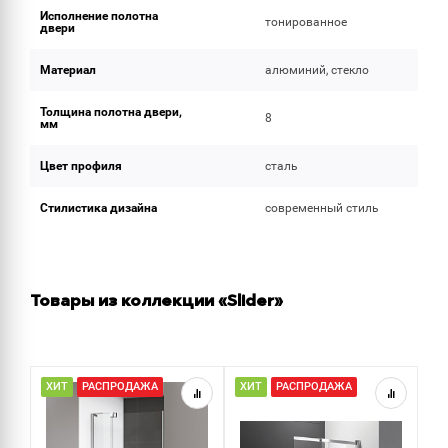
Исполнение полотна
тонированное
двери
Материал
алюминий, стекло
Толщина полотна двери,
8
мм
Цвет профиля
сталь
Стилистика дизайна
современный стиль
Товары из коллекции «Slider»
ХИТ
РАСПРОДАЖА
ХИТ
РАСПРОДАЖА
Р