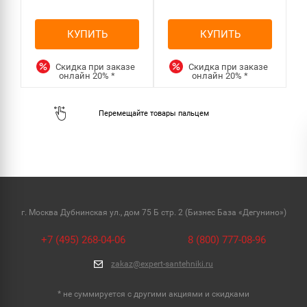
КУПИТЬ
КУПИТЬ
Скидка при заказе
Скидка при заказе
онлайн
20%
*
онлайн
20%
*
г. Москва Дубнинская ул., дом 75 Б стр. 2 (Бизнес База «Дегунино»)
+7 (495) 268-04-06
8 (800) 777-08-96
zakaz@expert-santehniki.ru
* не суммируется с другими акциями и скидками