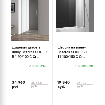
Душевая дверь в
Шторка на ванну
Ш
нишу Cezares SLIDER-
Cezares SLIDER-VF-
C
B-1-90/100-C-Cr
11-100/150-C-Cr
S
стекло прозрачное
стекло прозрачное
C
В наличии
В наличии
34 960
19 840
1
45 448
26 189
руб.
руб.
руб.
руб.
р