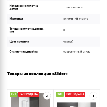
Исполнение полотна
тонированное
двери
Материал
алюминий, стекло
Толщина полотна двери,
8
мм
Цвет профиля
черный
Стилистика дизайна
современный стиль
Товары из коллекции «Slider»
ХИТ
РАСПРОДАЖА
ХИТ
РАСПРОДАЖА
Р