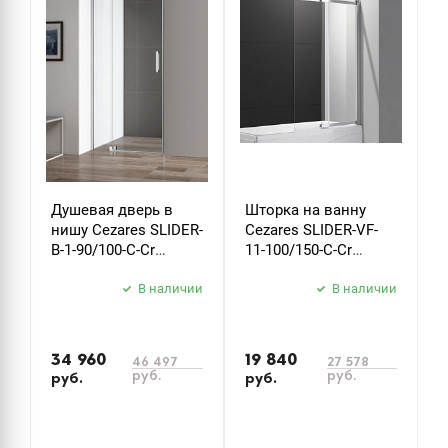
Душевая дверь в
Шторка на ванну
Д
нишу Cezares SLIDER-
Cezares SLIDER-VF-
м
B-1-90/100-C-Cr
11-100/150-C-Cr
S
стекло прозрачное
стекло прозрачное
х
В наличии
В наличии
34 960
19 840
46 497
27 578
руб.
руб.
руб.
руб.