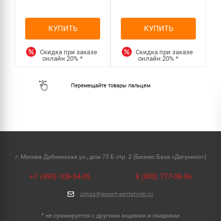
КУПИТЬ
КУПИТЬ
Скидка при заказе
Скидка при заказе
онлайн
20%
*
онлайн
20%
*
г. Москва Дубнинская ул., дом 75 Б стр. 2 (Бизнес База «Дегунино»)
+7 (495) 108-54-05
8 (800) 777-08-96
zakaz@expert-santehniki.ru
* не суммируется с другими акциями и скидками