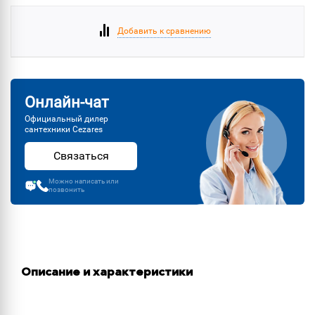
Добавить к сравнению
Онлайн-чат
Официальный дилер
сантехники Cezares
Связаться
Можно написать или
позвонить
Описание и характеристики