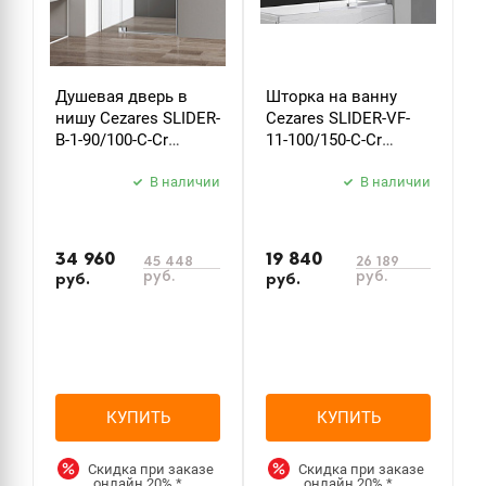
Душевая дверь в
Шторка на ванну
Ш
нишу Cezares SLIDER-
Cezares SLIDER-VF-
C
B-1-90/100-C-Cr
11-100/150-C-Cr
S
стекло прозрачное
стекло прозрачное
C
В наличии
В наличии
34 960
19 840
1
45 448
26 189
руб.
руб.
руб.
руб.
р
КУПИТЬ
КУПИТЬ
Скидка при заказе
Скидка при заказе
онлайн
20%
*
онлайн
20%
*