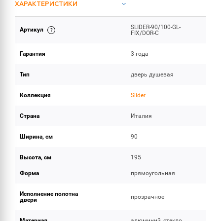
ХАРАКТЕРИСТИКИ
SLIDER-90/100-GL-
Артикул
ОБЪЕМ ПОСТАВКИ
FIX/DOR-C
Гарантия
3 года
Тип
дверь душевая
Коллекция
Slider
Страна
Италия
Ширина, см
90
Высота, см
195
Форма
прямоугольная
Исполнение полотна
прозрачное
двери
Материал
алюминий, стекло