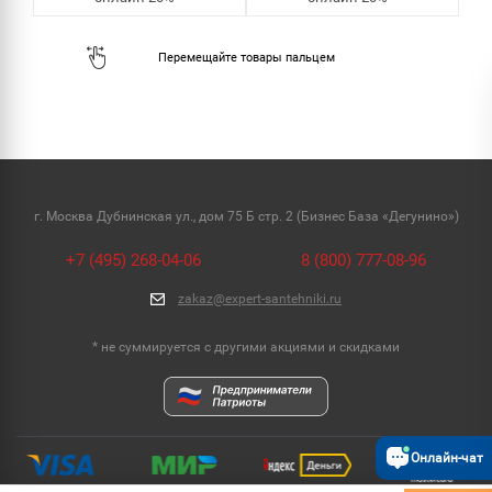
г. Москва Дубнинская ул., дом 75 Б стр. 2 (Бизнес База «Дегунино»)
+7 (495) 268-04-06
8 (800) 777-08-96
zakaz@expert-santehniki.ru
* не суммируется с другими акциями и скидками
Онлайн-чат