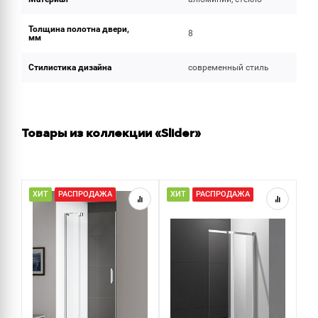
Толщина полотна двери,
8
мм
Стилистика дизайна
современный стиль
Товары из коллекции «Slider»
ХИТ
РАСПРОДАЖА
ХИТ
РАСПРОДАЖА
Р