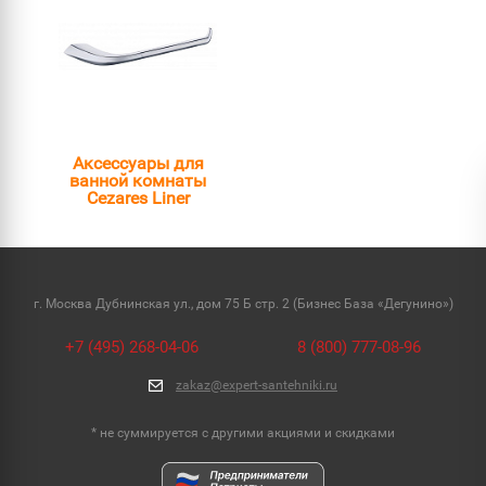
Аксессуары для
ванной комнаты
Cezares Liner
г. Москва Дубнинская ул., дом 75 Б стр. 2 (Бизнес База «Дегунино»)
+7 (495) 268-04-06
8 (800) 777-08-96
zakaz@expert-santehniki.ru
* не суммируется с другими акциями и скидками