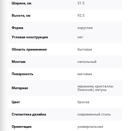
Ширина, см
31.5
Высота, см
92.5
Форма
округлая
Угловая конструкция
нет
Область применения
бытовая
Монтаж
напольный
Поверхность
матовая
керамика, кристаллы
Материал
Swarovski, латунь
Цвет
бронза
Стилистика дизайна
современный стиль
Ориентация
универсальная