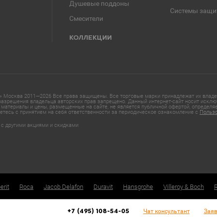
Душевые поддоны
Системы защи
Смесители
КОЛЛЕКЦИИ
 Москва 2011—2026 Все права защищены. Все торговые марки принадлежат их владел
азрешения владельца авторских прав запрещено. Данный интернет-сайт носит исклю
материалы и цены, размещенные на сайте, не является публичной офертой, определ
етесь с принятием на себя ответственности за периодическое ознакомление с
Польз
 с другими акциями и скидками
erit
Roca
Jacob Delafon
Duravit
Hansgrohe
Villeroy & Boch
Чат консультант
Заяв
+7 (495) 108-54-05