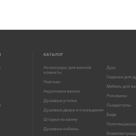
Я
КАТАЛОГ
и
Аксессуары для ванной
Душ
комнаты
Сиденье для д
Унитазы
Мебель для в
Акриловые ванны
Раковины
Душевые уголки
е
Пьедесталы
Душевые двери и ограждения
Биде
Шторки на ванну
Полотенцесуш
Душевые кабины
Комплектующ