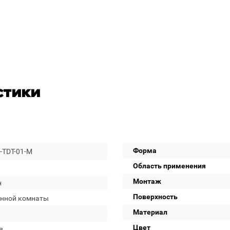
стики
Форма
-TDT-01-M
Область применения
Монтаж
н
Поверхность
анной комнаты
Материал
Цвет
я