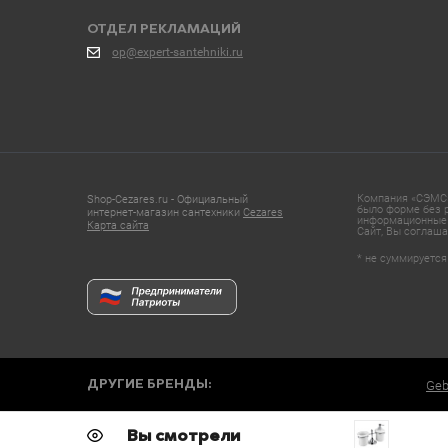
ОТДЕЛ РЕКЛАМАЦИЙ
op@expert-santehniki.ru
Компания «СЭМС»
Shop-Cezares.ru - Официальный
было форме без р
интернет-магазин сантехники
Cezares
информационные 
Карта сайта
Сайт, Вы соглаша
* не суммируется
ДРУГИЕ БРЕНДЫ:
Geb
Вы смотрели