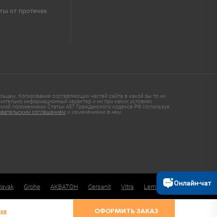
ты от протечек
ьцам. Копирование составляющих частей сайта в какой бы то ни
чительно информационный характер и ни при каких условиях
яемой положениями Статьи 437 Гражданского кодекса РФ Используя
овательским соглашением
и изменениями в нем.
Онлайн-чат
Ravak
Grohe
АКВАТОН
Cersanit
Vitra
Lemark
ка
ОФОРМИТЬ ЗАКАЗ