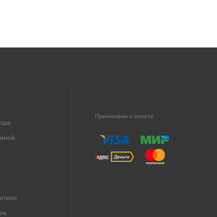
Принимаем к оплате:
уша
анной
ители
ие