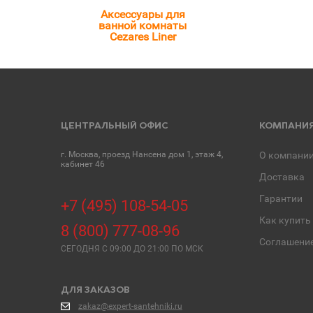
Аксессуары для
ванной комнаты
Cezares Liner
ЦЕНТРАЛЬНЫЙ ОФИС
КОМПАНИ
г. Москва, проезд Нансена дом 1, этаж 4,
О компани
кабинет 46
Доставка
Гарантии
+7 (495) 108-54-05
Как купить
8 (800) 777-08-96
Соглашени
СЕГОДНЯ C 09:00 ДО 21:00 ПО МСК
ДЛЯ ЗАКАЗОВ
zakaz@expert-santehniki.ru