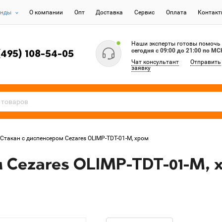
енды
О компании
Опт
Доставка
Сервис
Оплата
Контак
Наши эксперты готовы помочь
сегодня c 09:00 до 21:00 по МС
(495) 108-54-05
Чат консультант
Отправить
заявку
Стакан с диспенсером Cezares OLIMP-TDT-01-M, хром
 Cezares OLIMP-TDT-01-M, 