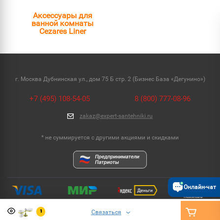
Аксессуары для
ванной комнаты
Cezares Liner
г. Москва Дубнинская ул., дом 75 Б стр. 2 (Бизнес База «Дегунино»)
+7 (495) 108-54-05
8 (800) 777-08-96
zakaz@expert-santehniki.ru
* не суммируется с другими акциями и скидками
Онлайн-чат
Связаться
1