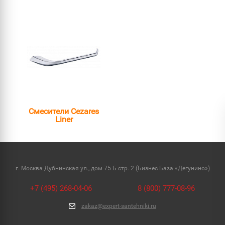
Смесители Cezares
Liner
г. Москва Дубнинская ул., дом 75 Б стр. 2 (Бизнес База «Дегунино»)
+7 (495) 268-04-06
8 (800) 777-08-96
zakaz@expert-santehniki.ru