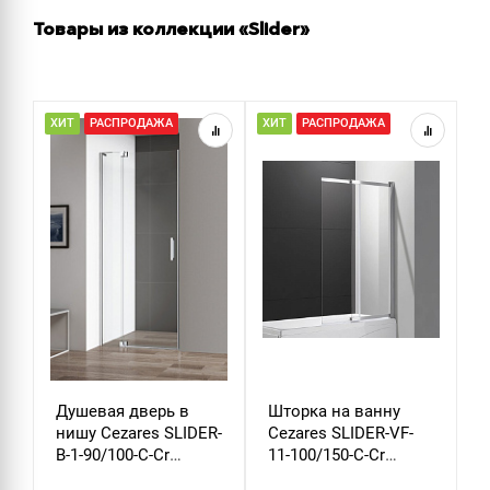
Товары из коллекции «Slider»
ХИТ
РАСПРОДАЖА
ХИТ
РАСПРОДАЖА
Р
Душевая дверь в
Шторка на ванну
Д
нишу Cezares SLIDER-
Cezares SLIDER-VF-
м
B-1-90/100-C-Cr
11-100/150-C-Cr
S
стекло прозрачное
стекло прозрачное
х