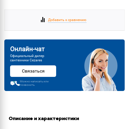
Добавить к сравнению
Онлайн-чат
Официальный дилер
сантехники Cezares
Связаться
Можно написать или
позвонить
Описание и характеристики