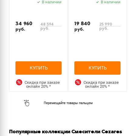
В наличии
В наличии
34 960
19 840
5
48 594
25 990
руб.
руб.
руб.
руб.
р
КУПИТЬ
КУПИТЬ
Скидка при заказе
Скидка при заказе
онлайн
20%
*
онлайн
20%
*
Популярные коллекции Смесители Cezares