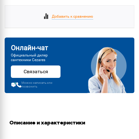
Добавить к сравнению
Онлайн-чат
Официальный дилер
сантехники Cezares
Связаться
Можно написать или
позвонить
Описание и характеристики