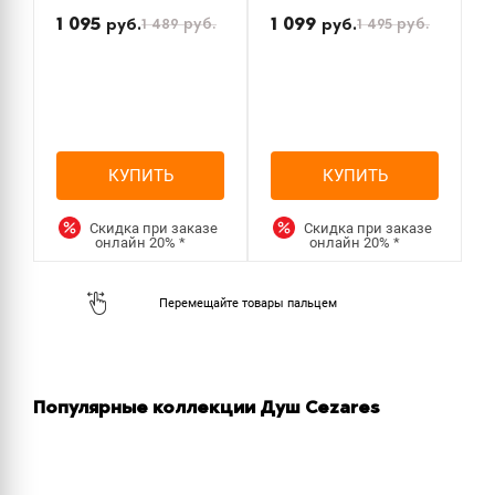
П
н
1 095
1 099
1 489
руб.
1 495
руб.
руб.
руб.
КУПИТЬ
КУПИТЬ
Скидка при заказе
Скидка при заказе
онлайн
20%
*
онлайн
20%
*
Популярные коллекции Душ Cezares