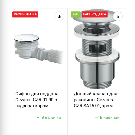
СИФОНЫ
РАСПРОДАЖА
ХИТ
РАСПРОДАЖА
Х
ДУШ
ДУШЕВЫЕ ГАРНИТУРЫ
Сифон для поддона
Донный клапан для
Д
Cezares CZR-01-90 с
раковины Cezares
р
гидрозатвором
CZR-SAT5-01, хром
C
В наличии
В наличии