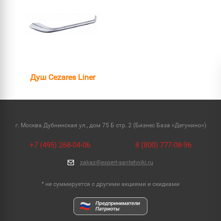
Душ Cezares Liner
г. Москва Дубнинская ул., дом 75 Б стр. 2 (Бизнес База «Дегунино»)
+7 (495) 268-04-06
8 (800) 777-08-96
zakaz@expert-santehniki.ru
* не суммируется с другими акциями и скидками