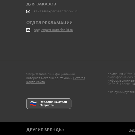
ДЛЯ ЗАКАЗОВ
zakaz@expert-santehniki.ru
ОТДЕЛ РЕКЛАМАЦИЙ
op@expert-santehniki.ru
Компания «СЭМС»
Shop-Cezares.ru - Официальный
было форме без р
интернет-магазин сантехники
Cezares
информационные 
Карта сайта
Сайт, Вы соглаша
* не суммируется
ДРУГИЕ БРЕНДЫ:
Geb