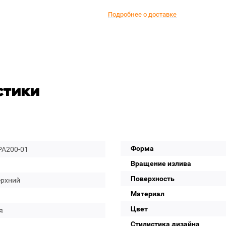
Подробнее о доставке
стики
Форма
PA200-01
Вращение излива
Поверхность
ерхний
Материал
Цвет
я
Стилистика дизайна