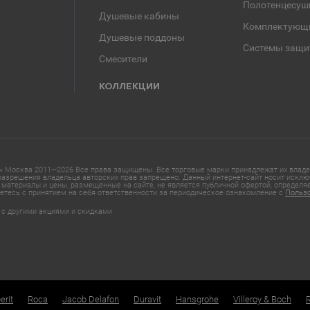
Полотенцесуш
Душевые кабины
Комплектующ
Душевые поддоны
Системы защи
Смесители
КОЛЛЕКЦИИ
 Москва 2011—2026 Все права защищены. Все торговые марки принадлежат их владел
азрешения владельца авторских прав запрещено. Данный интернет-сайт носит исклю
материалы и цены, размещенные на сайте, не является публичной офертой, определ
етесь с принятием на себя ответственности за периодическое ознакомление с
Польз
 с другими акциями и скидками
erit
Roca
Jacob Delafon
Duravit
Hansgrohe
Villeroy & Boch