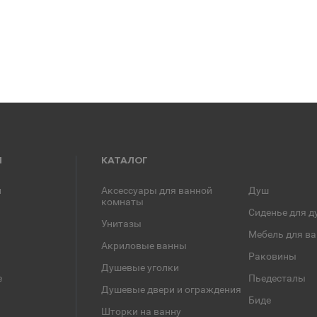
Я
КАТАЛОГ
и
Аксессуары для ванной
Душ
комнаты
Сиденье для д
Унитазы
Мебель для в
Акриловые ванны
Раковины
Душевые уголки
е
Пьедесталы
Душевые двери и ограждения
Биде
Шторки на ванну