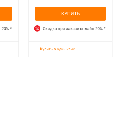
КУПИТЬ
н
20%
*
Скидка при заказе онлайн
20%
*
Ск
Купить в один клик
Куп