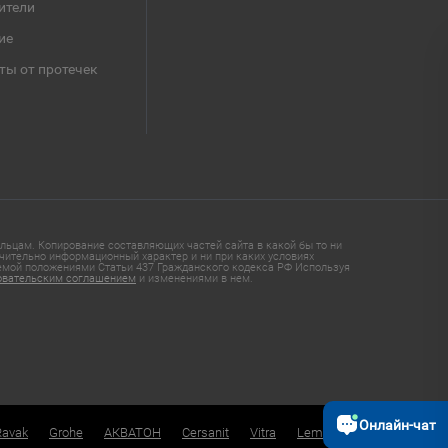
ители
ие
ты от протечек
ьцам. Копирование составляющих частей сайта в какой бы то ни
чительно информационный характер и ни при каких условиях
яемой положениями Статьи 437 Гражданского кодекса РФ Используя
овательским соглашением
и изменениями в нем.
Онлайн-чат
Ravak
Grohe
АКВАТОН
Cersanit
Vitra
Lemark