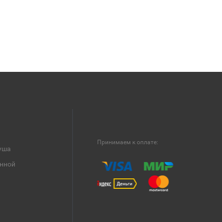
Принимаем к оплате:
уша
анной