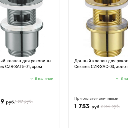
ый клапан для раковины
Донный клапан для рако
es CZR-SAT5-01, хром
Cezares CZR-SAC-03, золо
В наличии
В н
При оплате наличными
99
1 517
руб.
руб.
1 753
2 366
руб.
руб.