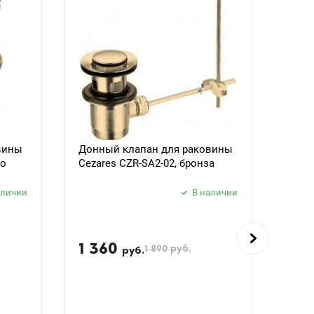
вины
Донный клапан для раковины
Душе
то
Cezares CZR-SA2-02, бронза
DEFA
аличии
В наличии
1 360
5 
1 890
руб.
руб.